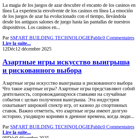
La magia de los juegos de azar descubre el encanto de los casinos en
línea La experiencia envolvente de los casinos en línea La emoción
de los juegos de azar ha evolucionado con el tiempo, llevándola
desde los antiguos salones de juego hasta las pantallas de nuestros
dispositivos. Los casinos en...
Par
SM'ART BUILDING TECHNOLOGIE
Pablic
0 Commentaires
Lire la suite...
12
Déc
12 décembre 2025
Азартные игры искусство выигрыша
и рискованного выбора
Азартные игры искусство выигрыша и рискованного выбора
Что такое азартные игры? Азартные игры представляют собой
деятельность, сопровождающуюся ставками на случайные
события с целью получения выигрыша. Эта индустрия
охватывает широкий спектр игр, от казино до спортивных
ставок. Важно отметить, что азартные игры имеют долгую
историю, уходящую корнями в древние времена, когда люди...
Par
SM'ART BUILDING TECHNOLOGIE
Pablic
0 Commentaires
Lire la suite...
09
Déc
9 décembre 2025