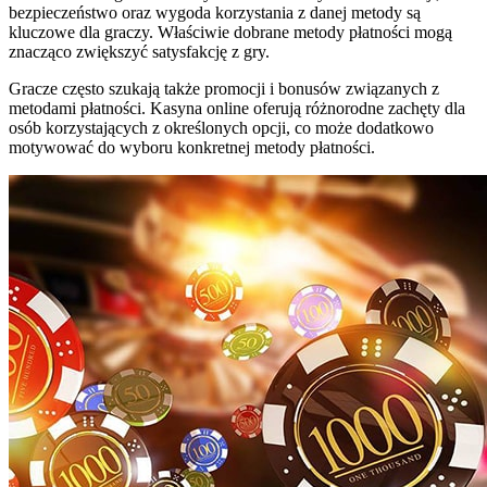
bezpieczeństwo oraz wygoda korzystania z danej metody są
kluczowe dla graczy. Właściwie dobrane metody płatności mogą
znacząco zwiększyć satysfakcję z gry.
Gracze często szukają także promocji i bonusów związanych z
metodami płatności. Kasyna online oferują różnorodne zachęty dla
osób korzystających z określonych opcji, co może dodatkowo
motywować do wyboru konkretnej metody płatności.