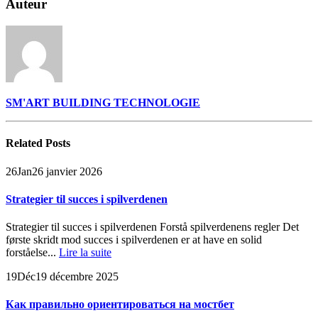
Auteur
SM'ART BUILDING TECHNOLOGIE
Related
Posts
26
Jan
26 janvier 2026
Strategier til succes i spilverdenen
Strategier til succes i spilverdenen Forstå spilverdenens regler Det
første skridt mod succes i spilverdenen er at have en solid
forståelse...
Lire la suite
19
Déc
19 décembre 2025
Как правильно ориентироваться на мостбет