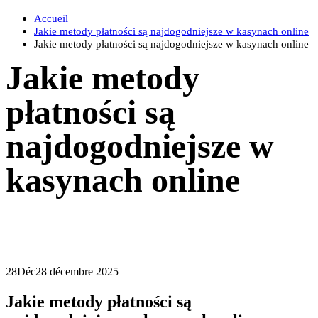
Accueil
Jakie metody płatności są najdogodniejsze w kasynach online
Jakie metody płatności są najdogodniejsze w kasynach online
Jakie metody
płatności są
najdogodniejsze w
kasynach online
28
Déc
28 décembre 2025
Jakie metody płatności są